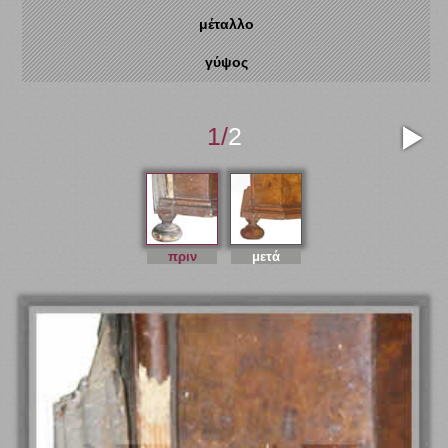
μέταλλο
γύψος
1
/
2
πριν
μετά