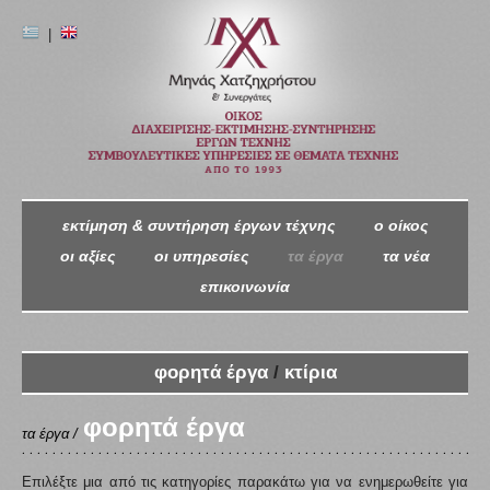
|
εκτίμηση & συντήρηση έργων τέχνης
ο oίκος
οι αξίες
οι υπηρεσίες
τα έργα
τα νέα
επικοινωνία
φορητά έργα
/
κτίρια
φορητά έργα
τα έργα /
Επιλέξτε μια από τις κατηγορίες παρακάτω για να ενημερωθείτε για