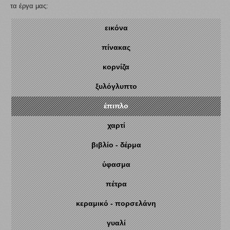
τα έργα μας:
εικόνα
πίνακας
κορνίζα
ξυλόγλυπτο
έπιπλο
χαρτί
βιβλίο - δέρμα
ύφασμα
πέτρα
κεραμικό - πορσελάνη
γυαλί